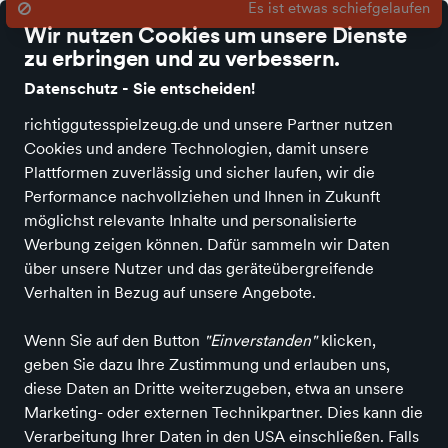
Mail: derladen@wupatki.de / Telefon: 0381/ 499 68 49
Wir nutzen Cookies um unsere Dienste
zu erbringen und zu verbessern.
Datenschutz - Sie entscheiden!
richtiggutesspielzeug.de und unsere Partner nutzen
Cookies und andere Technologien, damit unsere
Alle Kategorien
Neuheiten
Angebote
Spielen und Basteln
Spie
Plattformen zuverlässig und sicher laufen, wir die
Performance nachvollziehen und Ihnen in Zukunft
Richtig Gutes Spielzeug kaufen
Bücher & Medien
Bücher 6 bis
möglichst relevante Inhalte und personalisierte
12 Jahre
Wissensbücher bis 6 Jahre
Werbung zeigen können. Dafür sammeln wir Daten
über unsere Nutzer und das geräteübergreifende
Wissensbücher bis 6 Jahre
in
Verhalten in Bezug auf unsere Angebote.
Wupatki
Wenn Sie auf den Button
"Einverstanden"
klicken,
geben Sie dazu Ihre Zustimmung und erlauben uns,
ALLE FILTER
diese Daten an Dritte weiterzugeben, etwa an unsere
Marketing- oder externen Technikpartner. Dies kann die
Verarbeitung Ihrer Daten in den USA einschließen. Falls
Suchbegriff
Marken
Angebote