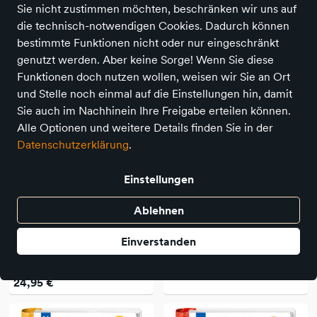
Sie nicht zustimmen möchten, beschränken wir uns auf
die technisch-notwendigen Cookies. Dadurch können
25 Produkte
bestimmte Funktionen nicht oder nur eingeschränkt
genutzt werden. Aber keine Sorge! Wenn Sie diese
Funktionen doch nutzen wollen, weisen wir Sie an Ort
und Stelle noch einmal auf die Einstellungen hin, damit
Sie auch im Nachhinein Ihre Freigabe erteilen können.
Alle Optionen und weitere Details finden Sie in der
Datenschutzerklärung
.
Einstellungen
Ablehnen
Dorling Kindersley Verlag
Ravensburger
Einverstanden
Wundervolle Welt der
WWW Unser Baby
Dinosaurier und der Urzeit
11,99 €
24,95 €