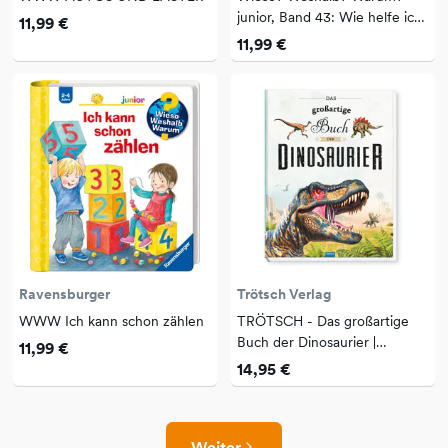
junior, Band 43: Wie helfe ich
11,99 €
der
11,99 €
Ravensburger
Trötsch Verlag
WWW Ich kann schon zählen
TRÖTSCH - Das großartige
Buch der Dinosaurier |
11,99 €
Kinderbuch mit vielen Fakten
14,95 €
über das Leben der
Dinosaurier. Dino Buc...
Weiter