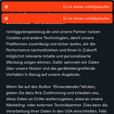
Mail: derladen@wupatki.de / Telefon: 0381/ 499 68 49
Wir nutzen Cookies um unsere Dienste
zu erbringen und zu verbessern.
Datenschutz - Sie entscheiden!
richtiggutesspielzeug.de und unsere Partner nutzen
Cookies und andere Technologien, damit unsere
Alle Kategorien
Neuheiten
Angebote
Spielen und Basteln
Spie
Plattformen zuverlässig und sicher laufen, wir die
Performance nachvollziehen und Ihnen in Zukunft
Richtig Gutes Spielzeug kaufen
Bücher &
möglichst relevante Inhalte und personalisierte
Medien
Kinderbücher bis 6 Jahre
Werbung zeigen können. Dafür sammeln wir Daten
über unsere Nutzer und das geräteübergreifende
Kinderbücher bis 6 Jahre
in
Verhalten in Bezug auf unsere Angebote.
Wupatki
Wenn Sie auf den Button
"Einverstanden"
klicken,
geben Sie dazu Ihre Zustimmung und erlauben uns,
ALLE FILTER
diese Daten an Dritte weiterzugeben, etwa an unsere
Marketing- oder externen Technikpartner. Dies kann die
Verarbeitung Ihrer Daten in den USA einschließen. Falls
Suchbegriff
Marken
Angebote