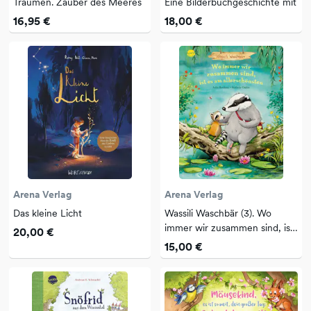
Träumen. Zauber des Meeres
Eine Bilderbuchgeschichte mit
16,95 €
18,00 €
Arena Verlag
Arena Verlag
Das kleine Licht
Wassili Waschbär (3). Wo
immer wir zusammen sind, ist
20,00 €
es am allerschönsten
15,00 €