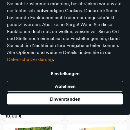
Sie nicht zustimmen möchten, beschränken wir uns auf
die technisch-notwendigen Cookies. Dadurch können
127 Produkte
bestimmte Funktionen nicht oder nur eingeschränkt
genutzt werden. Aber keine Sorge! Wenn Sie diese
Funktionen doch nutzen wollen, weisen wir Sie an Ort
und Stelle noch einmal auf die Einstellungen hin, damit
Sie auch im Nachhinein Ihre Freigabe erteilen können.
Alle Optionen und weitere Details finden Sie in der
Datenschutzerklärung
.
Einstellungen
Ablehnen
Woow Books Verlag
Coppenrath
Einverstanden
Der Stinkehund am Strand
Mina Wirbelfee (Bd. 4)
(Bd. 2)
14,00 €
10,00 €