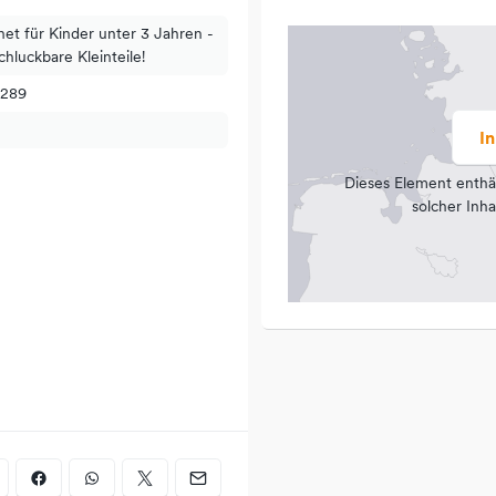
net für Kinder unter 3 Jahren -
chluckbare Kleinteile!
3289
I
Dieses Element enthä
solcher Inha