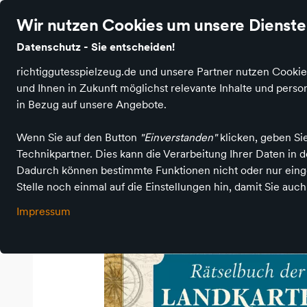
Versandkostenfrei ab 75,- Euro
Ø 4,7 Sterne Bewertung auf Go
Wir nutzen Cookies um unsere Dienste 
Datenschutz - Sie entscheiden!
richtiggutesspielzeug.de und unsere Partner nutzen Cookie
und Ihnen in Zukunft möglichst relevante Inhalte und per
in Bezug auf unsere Angebote.
Richtig Gutes Spielzeug kaufen
Spiele & Puzzle
Knobeln & R
Wenn Sie auf den Button
"Einverstanden"
klicken, geben Si
Technikpartner. Dies kann die Verarbeitung Ihrer Daten in
Dadurch können bestimmte Funktionen nicht oder nur einge
Stelle noch einmal auf die Einstellungen hin, damit Sie auc
Impressum