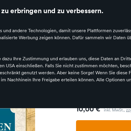
ogle My Business
Mail: derladen@wupatki.de / Telefon: 0381/ 499 68 49
zu erbringen und zu verbessern.
s und andere Technologien, damit unsere Plattformen zuverläss
sonalisierte Werbung zeigen können. Dafür sammeln wir Daten ü
ätseln
Rätselbücher & -karten
Rätselbuch der Landkarten • In 80 
e dazu Ihre Zustimmung und erlauben uns, diese Daten an Drit
 den USA einschließen. Falls Sie nicht zustimmen möchten, bes
schränkt genutzt werden. Aber keine Sorge! Wenn Sie diese F
Naumann & Göbel Verlag
h im Nachhinein Ihre Freigabe erteilen können. Alle Optionen un
Rätselbuch d
Karten um d
Preis
10,00 €
inkl. MwSt.,
zz