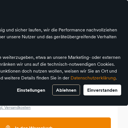
Kontrast
Mein Konto
Wunschliste
Warenkorb
ig und sicher laufen, wir die Performance nachvollziehen
ber unsere Nutzer und das geräteübergreifende Verhalten
Karten um die Welt
te weiterzugeben, etwa an unsere Marketing- oder externen
chränken wir uns auf die technisch-notwendigen Cookies.
unktionen doch nutzen wollen, weisen wir Sie an Ort und
d weitere Details finden Sie in der
Datenschutzerklärung
.
er Landkarten • In 80
ie Welt
Einstellungen
Ablehnen
Einverstanden
gl. Versandkosten