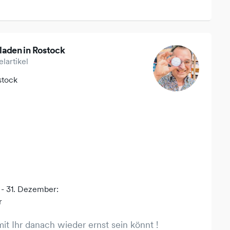
laden in Rostock
lartikel
stock
 - 31. Dezember:
r
mit Ihr danach wieder ernst sein könnt !