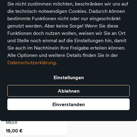
Sie nicht zustimmen möchten, beschränken wir uns auf
Suchbegriff
Angebote
die technisch-notwendigen Cookies. Dadurch können
bestimmte Funktionen nicht oder nur eingeschränkt
genutzt werden. Aber keine Sorge! Wenn Sie diese
1 Produkt
Funktionen doch nutzen wollen, weisen wir Sie an Ort
und Stelle noch einmal auf die Einstellungen hin, damit
Sie auch im Nachhinein Ihre Freigabe erteilen können.
Alle Optionen und weitere Details finden Sie in der
Datenschutzerklärung
.
Einstellungen
Ablehnen
Einverstanden
Von Hacht Verlag
LIEBE / SO TIEF WIE DAS
MEER
18,00 €