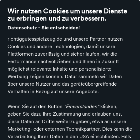
Mail: derladen@wupatki.de / Telefon: 0381/ 499 68 49
Wir nutzen Cookies um unsere Dienste
zu erbringen und zu verbessern.
Datenschutz - Sie entscheiden!
richtiggutesspielzeug.de und unsere Partner nutzen
Cookies und andere Technologien, damit unsere
Alle Kategorien
Neuheiten
Angebote
Spielen und Basteln
Spie
Plattformen zuverlässig und sicher laufen, wir die
Performance nachvollziehen und Ihnen in Zukunft
möglichst relevante Inhalte und personalisierte
Von Hacht Verlag
Werbung zeigen können. Dafür sammeln wir Daten
über unsere Nutzer und das geräteübergreifende
Verhalten in Bezug auf unsere Angebote.
Alle Produkte
Wenn Sie auf den Button
"Einverstanden"
klicken,
geben Sie dazu Ihre Zustimmung und erlauben uns,
diese Daten an Dritte weiterzugeben, etwa an unsere
ALLE FILTER
Marketing- oder externen Technikpartner. Dies kann die
Verarbeitung Ihrer Daten in den USA einschließen. Falls